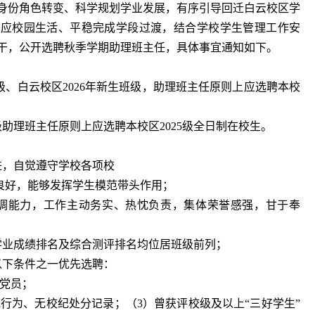
身份角色转变、科学规划学业发展，有序引导回迁白云校区学
、适应校园生活、平稳完成学段过渡，结合学校学生管理工作安
干，公开选聘秋季学期助理班主任，具体事宜通知如下。
的班级、白云校区2026年新生班级，助理班主任原则上应选聘本校
班级助理班主任原则上应选聘本校区2025级全日制在校生。
进，自觉遵守学校各项校
良好，能够发挥学生模范带头作用；
协调能力，工作主动务实、热忱负责，集体荣誉感强，甘于奉
学业成绩排名及综合测评排名均位居班级前列；
以下条件之一优先选聘：
式党员；
行为、无校纪处分记录；（3）曾获评校级及以上“三好学生”