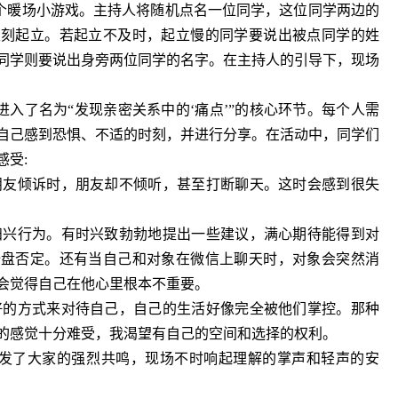
个暖场小游戏。主持人将随机点名一位同学，这位同学两边的
立刻起立。若起立不及时，起立慢的同学要说出被点同学的姓
同学则要说出身旁两位同学的名字。在主持人的引导下，现场
入了名为“发现亲密关系中的‘痛点’”的核心环节。每个人需
自己感到恐惧、不适的时刻，并进行分享。在活动中，同学们
感受:
朋友倾诉时，朋友却不倾听，甚至打断聊天。这时会感到很失
扫兴行为。有时兴致勃勃地提出一些建议，满心期待能得到对
全盘否定。还有当自己和对象在微信上聊天时，对象会突然消
会觉得自己在他心里根本不重要。
好的方式来对待自己，自己的生活好像完全被他们掌控。那种
的感觉十分难受，我渴望有自己的空间和选择的权利。
发了大家的强烈共鸣，现场不时响起理解的掌声和轻声的安